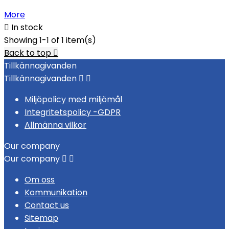
More

In stock
Showing 1-1 of 1 item(s)
Back to top

Tillkännagivanden
Tillkännagivanden


Miljöpolicy med miljömål
Integritetspolicy -GDPR
Allmänna vilkor
Our company
Our company


Om oss
Kommunikation
Contact us
Sitemap