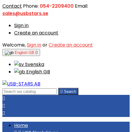
Contact
Phone:
054-2209400
Email:
sales@usbstars.se
Sign in
Create an account
Welcome,
Sign in
or
Create an account
English GB

Svenska
English GB

Search



Home