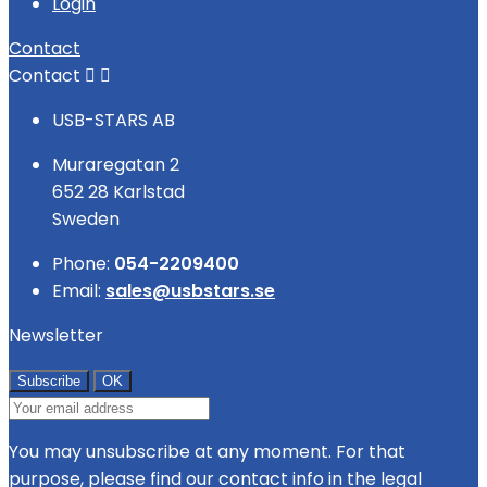
Login
Contact
Contact


USB-STARS AB
Muraregatan 2
652 28 Karlstad
Sweden
Phone:
054-2209400
Email:
sales@usbstars.se
Newsletter
You may unsubscribe at any moment. For that
purpose, please find our contact info in the legal