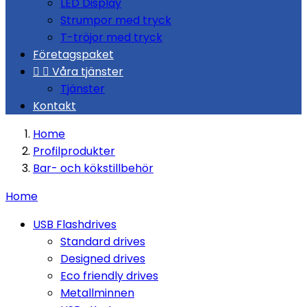
LED Display
Strumpor med tryck
T-tröjor med tryck
Företagspaket


Våra tjänster
Tjänster
Kontakt
Home
Profilprodukter
Bar- och kökstillbehör
Home
USB Flashdrives
Standard drives
Designed drives
Eco friendly drives
Metallminnen