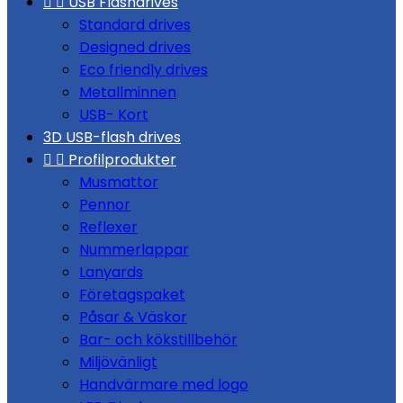


USB Flashdrives
Standard drives
Designed drives
Eco friendly drives
Metallminnen
USB- Kort
3D USB-flash drives


Profilprodukter
Musmattor
Pennor
Reflexer
Nummerlappar
Lanyards
Företagspaket
Påsar & Väskor
Bar- och kökstillbehör
Miljövänligt
Handvärmare med logo