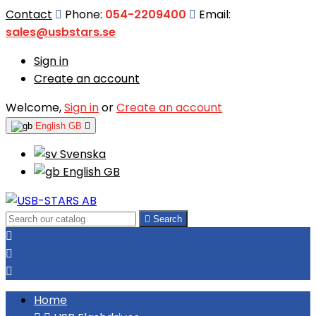
Contact
Phone:
054-2209400
Email:
sales@usbstars.se
Sign in
Create an account
Welcome,
Sign in
or
Create an account
English GB

Svenska
English GB

Search



Home