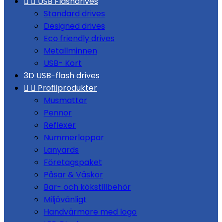


USB Flashdrives
Standard drives
Designed drives
Eco friendly drives
Metallminnen
USB- Kort
3D USB-flash drives


Profilprodukter
Musmattor
Pennor
Reflexer
Nummerlappar
Lanyards
Företagspaket
Påsar & Väskor
Bar- och kökstillbehör
Miljövänligt
Handvärmare med logo