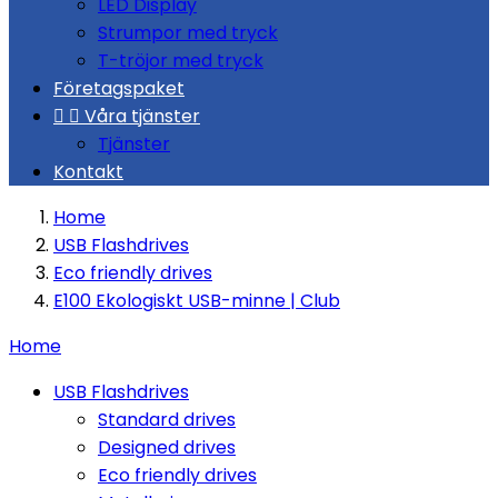
LED Display
Strumpor med tryck
T-tröjor med tryck
Företagspaket


Våra tjänster
Tjänster
Kontakt
Home
USB Flashdrives
Eco friendly drives
E100 Ekologiskt USB-minne | Club
Home
USB Flashdrives
Standard drives
Designed drives
Eco friendly drives