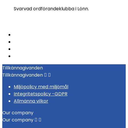
Svarvad ordförandeklubba i Lönn.
Tillkännagivanden
Tillkännagivanden


Miljöpolicy med miljömål
Integritetspolicy -GDPR
Allmänna vilkor
Our company
Our company

