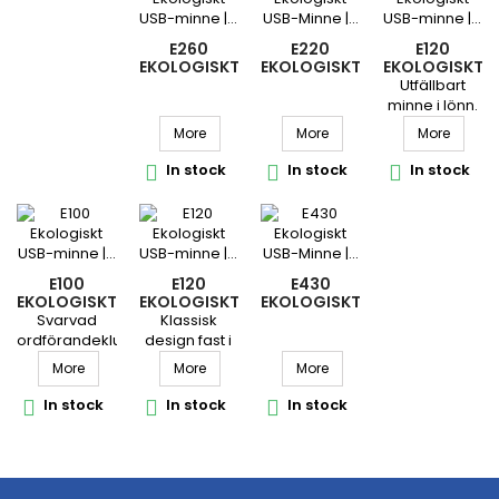
E260
E220
E120
EKOLOGISKT
EKOLOGISKT
EKOLOGISKT
USB-MINNE |
USB-MINNE |
USB-MINNE |
Utfällbart
BIANCA
TILLY
ZINGO
minne i lönn.
More
More
More
In stock
In stock
In stock



E100
E120
E430
EKOLOGISKT
EKOLOGISKT
EKOLOGISKT
USB-MINNE |
USB-MINNE |
USB-MINNE |
Svarvad
Klassisk
CLUB
SWIVEL
TWIST
ordförandeklubba
design fast i
i Lönn.
träslaget
More
More
More
lönn
In stock
In stock
In stock


