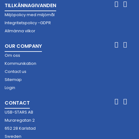


TILLKÄNNAGIVANDEN
Miljöpolicy med miljömål
Integritetspolicy -GDPR
Allmänna vilkor


OUR COMPANY
Om oss
Kommunikation
Contact us
Sitemap
Login


CONTACT
USB-STARS AB
Muraregatan 2
652 28 Karlstad
Sweden