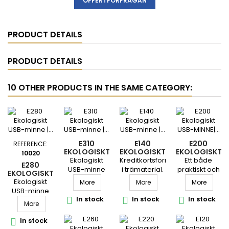
PRODUCT DETAILS
PRODUCT DETAILS
10 OTHER PRODUCTS IN THE SAME CATEGORY:
E310
E140
E200
REFERENCE:
EKOLOGISKT
EKOLOGISKT
EKOLOGISKT
10020
USB-MINNE |
USB-MINNE |
USB-MINNE|
Ekologiskt
Kreditkortsformat
Ett både
E280
BEAN
KORT
KLÄDNYPA
USB-minne
i trämaterial.
praktiskt och
EKOLOGISKT
med en oval
roligt USB-
USB-MINNE |
Ekologiskt
More
More
More
form.
Minne.
PEN
USB-minne
In stock
In stock
In stock



med en oval
More
form.
In stock
