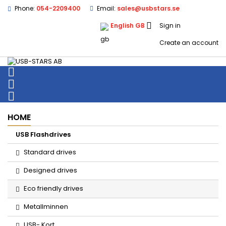
Phone:
054-2209400
Email:
sales@usbstars.se

English GB
Sign in
Create an account



HOME
USB Flashdrives
Standard drives
Designed drives
Eco friendly drives
Metallminnen
USB- Kort