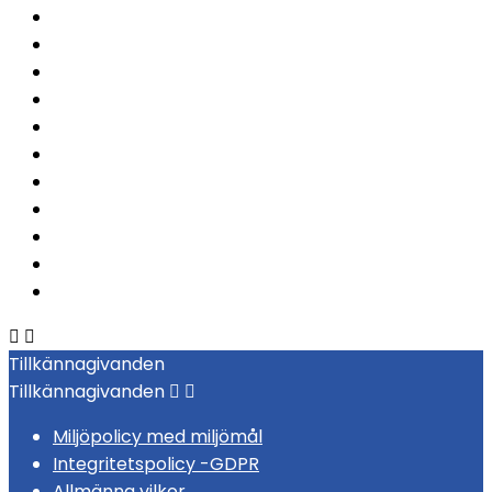


Tillkännagivanden
Tillkännagivanden


Miljöpolicy med miljömål
Integritetspolicy -GDPR
Allmänna vilkor