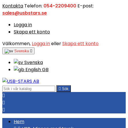
Kontakta
Telefon:
054-2209400
E-post:
sales@usbstars.se
Logga in
Skapa ett konto
Välkommen,
Logga in
eller
Skapa ett konto
Svenska

Svenska
English GB

Sök



Hem