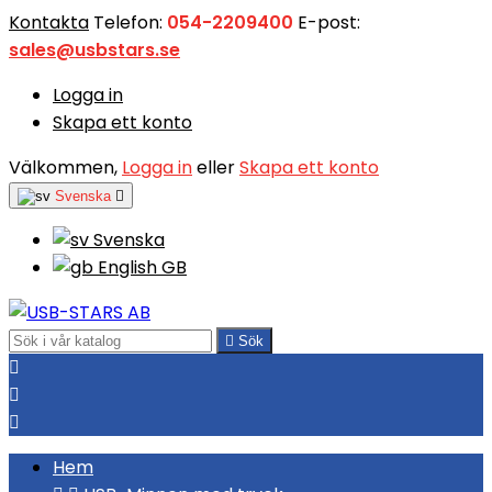
Kontakta
Telefon:
054-2209400
E-post:
sales@usbstars.se
Logga in
Skapa ett konto
Välkommen,
Logga in
eller
Skapa ett konto
Svenska

Svenska
English GB

Sök



Hem