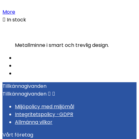
More

In stock
Metallminne i smart och trevlig design.
Tillkännagivanden
Tillkännagivanden


Miljöpolicy med miljömål
Integritetspolicy -GDPR
Allmänna vilkor
Vårt företag