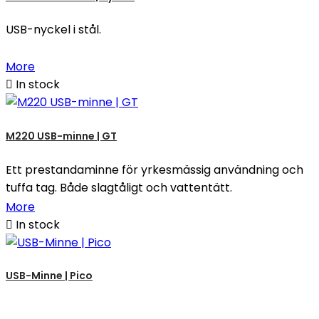
USB-nyckel i stål.
More

In stock
M220 USB-minne | GT
Ett prestandaminne för yrkesmässig användning och
tuffa tag. Både slagtåligt och vattentätt.
More

In stock
USB-Minne | Pico