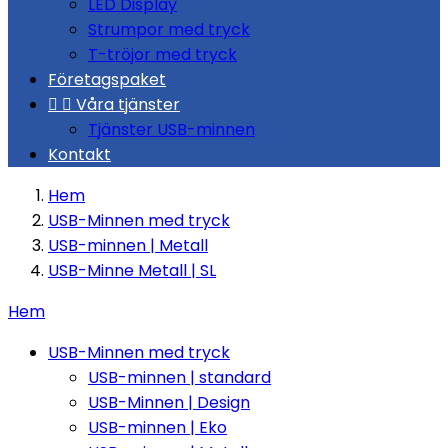
LED Display
Strumpor med tryck
T-tröjor med tryck
Företagspaket


Våra tjänster
Tjänster USB-minnen
Kontakt
Hem
USB-Minnen med tryck
USB-minnen | Metall
USB-Minne Metall | SL
Hem
USB-Minnen med tryck
USB-minnen | standard
USB-Minnen | Design
USB-minnen | Eko