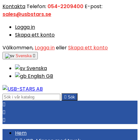
Kontakta
Telefon:
054-2209400
E-post:
sales@usbstars.se
Logga in
Skapa ett konto
Välkommen,
Logga in
eller
Skapa ett konto
Svenska

Svenska
English GB

Sök



Hem