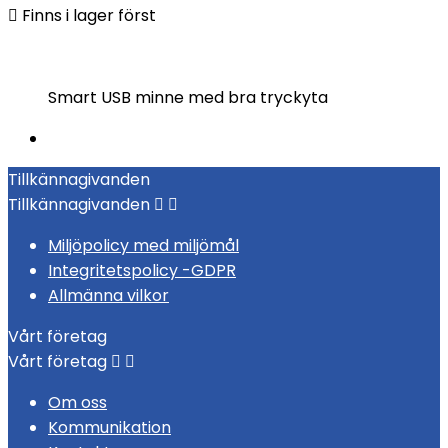

Finns i lager först
Smart USB minne med bra tryckyta
Tillkännagivanden
Tillkännagivanden


Miljöpolicy med miljömål
Integritetspolicy -GDPR
Allmänna vilkor
Vårt företag
Vårt företag


Om oss
Kommunikation