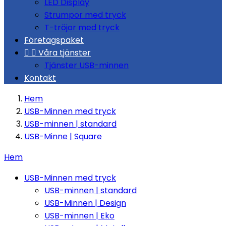
LED Display
Strumpor med tryck
T-tröjor med tryck
Företagspaket


Våra tjänster
Tjänster USB-minnen
Kontakt
Hem
USB-Minnen med tryck
USB-minnen | standard
USB-Minne | Square
Hem
USB-Minnen med tryck
USB-minnen | standard
USB-Minnen | Design
USB-minnen | Eko